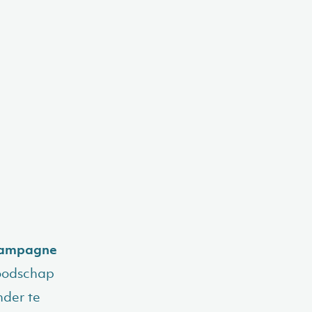
 campagne
boodschap
nder te