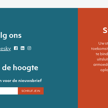
S
lg ons
Uw s
toekomst 
te bin
uitslu
armoede
p de hoogte
oplo
 in voor de nieuwsbrief