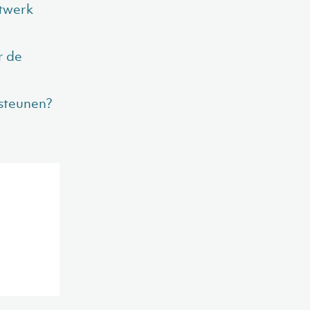
twerk
r de
steunen?