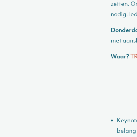
zetten. O
nodig. Ie
Donderda
met aans
Waar?
T
Keynot
belang 