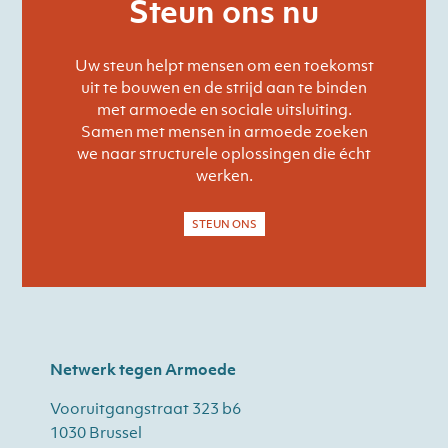
Steun ons nu
Uw steun helpt mensen om een toekomst
uit te bouwen en de strijd aan te binden
met armoede en sociale uitsluiting.
Samen met mensen in armoede zoeken
we naar structurele oplossingen die écht
werken.
STEUN ONS
Netwerk tegen Armoede
Vooruitgangstraat 323 b6
1030 Brussel