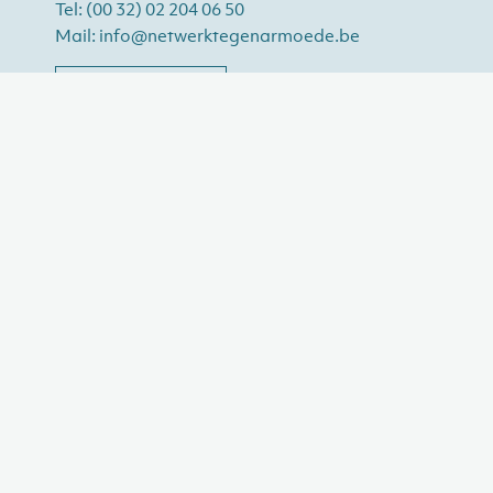
Tel:
(00 32) 02 204 06 50
Mail:
info@netwerktegenarmoede.be
STUUR ONS EEN BERICHT
Wat wil je doen
Organisaties
Bedrijven
Individuen
Nieuws
Thema's
Onze verenigingen
Over ons